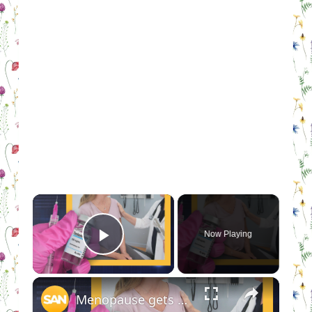
×
Now Playing
Play Video
×
Menopause gets a testosterone twist: miracle boost or medical gray area?