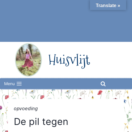
Skip
Translate »
to
content
Huisvlijt
Menu
opvoeding
De pil tegen