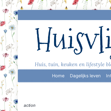
Skip
to
Huisvli
content
Huis, tuin, keuken en lifestyle b
Home
Dagelijks leven
In
action