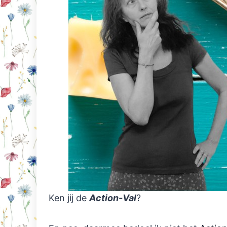
Ken jij de
Action-Val
?