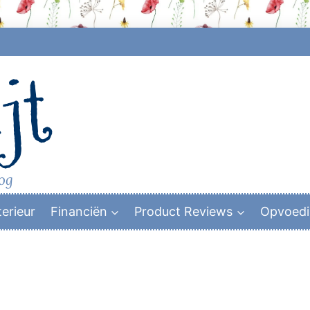
jt
log
terieur
Financiën
Product Reviews
Opvoed