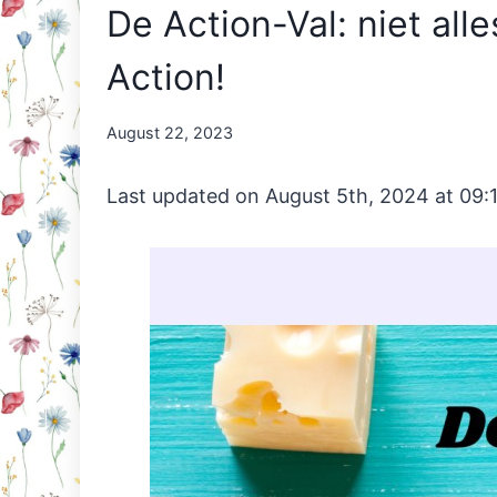
De Action-Val: niet all
Action!
By
August 22, 2023
Nicole
Orriëns
Last updated on August 5th, 2024 at 09: