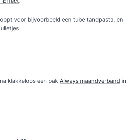
-Effect
.
nloopt voor bijvoorbeeld een tube tandpasta, en
lletjes.
jna klakkeloos een pak
Always maandverband
in