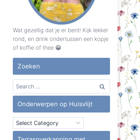
Wat gezellig dat je er bent! Kijk lekker
rond, en drink ondertussen een kopje
of koffie of thee 😀
Zoeken
Search
for:
Onderwerpen op Huisvlijt
Onderwerpen
op
Huisvlijt
Terrasoverkapping met