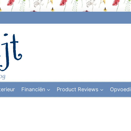
jt
log
terieur
Financiën
Product Reviews
Opvoed