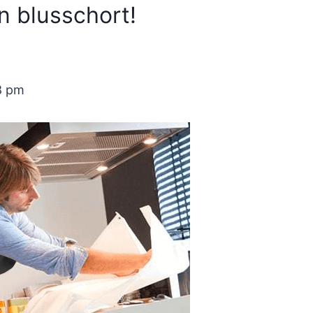
n blusschort!
8 pm