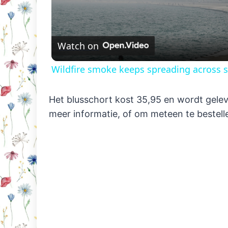
Vi
Watch on
Wildfire smoke keeps spreading across s
Het blusschort kost 35,95 en wordt geleve
meer informatie, of om meteen te bestelle