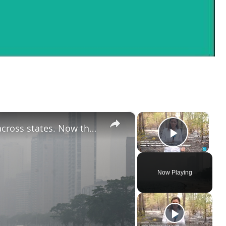
×
×
Wildfire smoke keeps spreading across states. Now the air is hazardous
Play Vi
Now Playing
ay