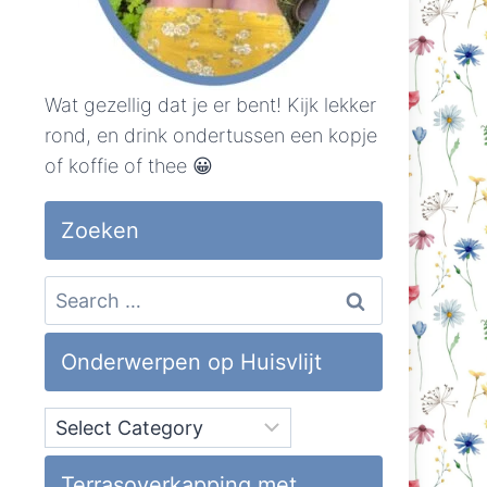
Wat gezellig dat je er bent! Kijk lekker
rond, en drink ondertussen een kopje
of koffie of thee 😀
Zoeken
Search
for:
Onderwerpen op Huisvlijt
Onderwerpen
op
Huisvlijt
Terrasoverkapping met