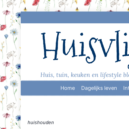
Skip
to
Huisvli
content
Huis, tuin, keuken en lifestyle b
Home
Dagelijks leven
In
huishouden