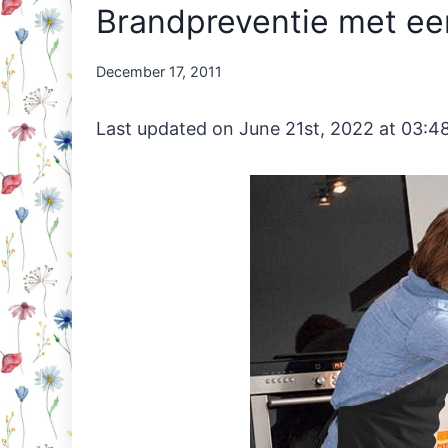
Brandpreventie met ee
By
December 17, 2011
Nicole
Orriëns
Last updated on June 21st, 2022 at 03:4