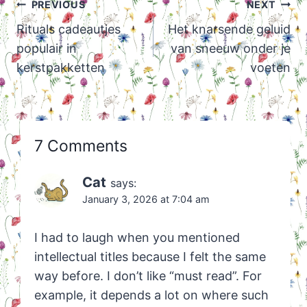
Post
PREVIOUS
NEXT
navigation
Rituals cadeautjes
Het knarsende geluid
populair in
van sneeuw onder je
kerstpakketten
voeten
7 Comments
Cat
says:
January 3, 2026 at 7:04 am
I had to laugh when you mentioned
intellectual titles because I felt the same
way before. I don’t like “must read”. For
example, it depends a lot on where such