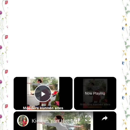
×
Now Playing
Play Video
×
Kiekjes van Het Moederfront