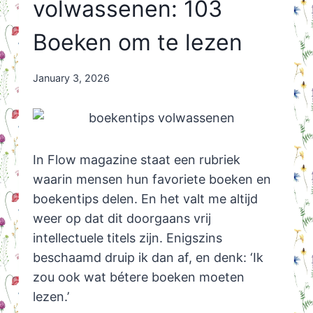
volwassenen: 103
Boeken om te lezen
By
January 3, 2026
Nicole
Orriëns
In Flow magazine staat een rubriek
waarin mensen hun favoriete boeken en
boekentips delen. En het valt me altijd
weer op dat dit doorgaans vrij
intellectuele titels zijn. Enigszins
beschaamd druip ik dan af, en denk: ‘Ik
zou ook wat bétere boeken moeten
lezen.’