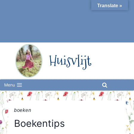
Skip
Translate »
to
content
Huisvlijt
Menu
boeken
Boekentips