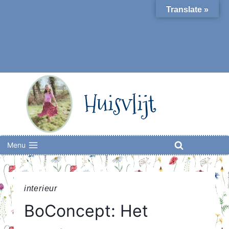
Skip
Translate »
to
content
Huisvlijt
Menu
interieur
BoConcept: Het