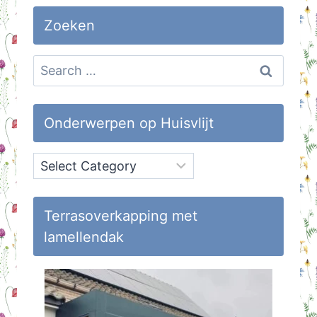
Zoeken
Search
for:
Onderwerpen op Huisvlijt
Onderwerpen
op
Huisvlijt
Terrasoverkapping met
lamellendak