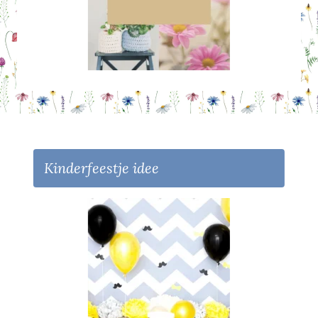
Kinderfeestje idee