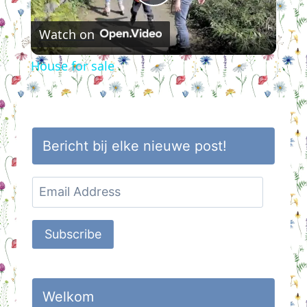
Play
Watch on
Video
House for sale
Bericht bij elke nieuwe post!
Email
Address
Subscribe
Welkom