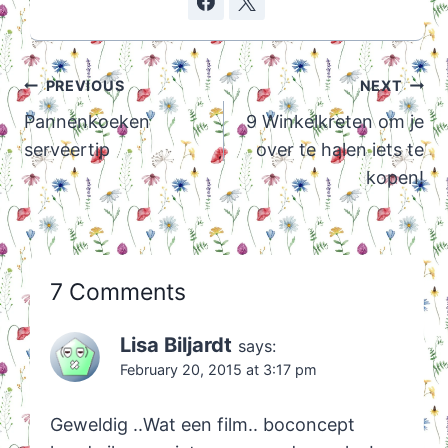
Post
PREVIOUS
NEXT
navigation
Pannenkoeken
9 Winkelkreten om je
serveertip
over te halen iets te
kopen!
7 Comments
Lisa Biljardt
says:
February 20, 2015 at 3:17 pm
Geweldig ..Wat een film.. boconcept