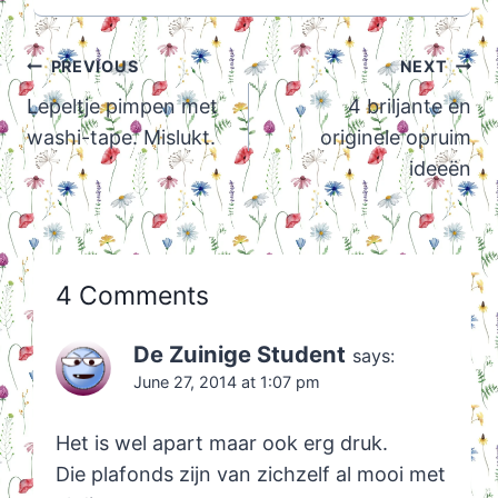
Post
PREVIOUS
NEXT
navigation
Lepeltje pimpen met
4 briljante en
washi-tape. Mislukt.
originele opruim
ideeën
4 Comments
De Zuinige Student
says:
June 27, 2014 at 1:07 pm
Het is wel apart maar ook erg druk.
Die plafonds zijn van zichzelf al mooi met