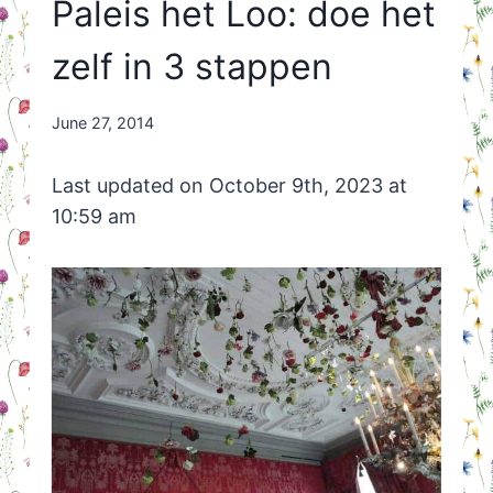
Paleis het Loo: doe het
zelf in 3 stappen
By
June 27, 2014
Nicole
Orriëns
Last updated on October 9th, 2023 at
10:59 am