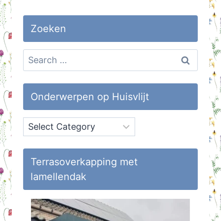
Zoeken
Search
for:
Onderwerpen op Huisvlijt
Onderwerpen
op
Huisvlijt
Terrasoverkapping met
lamellendak