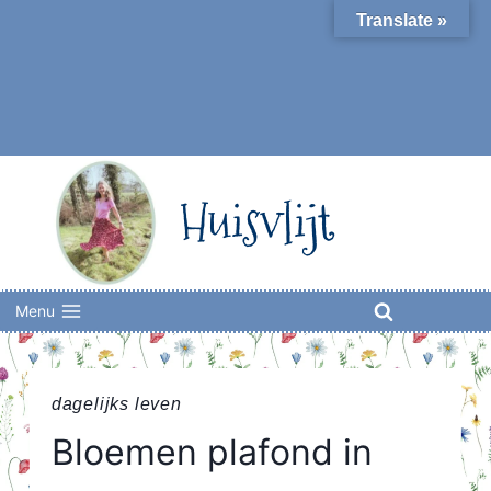
Skip
Translate »
to
content
Huisvlijt
Menu
dagelijks leven
Bloemen plafond in