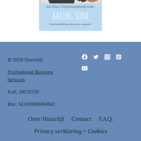
© 2026 Huisvlijt
Professional Blogging
Services
KvK: 59532750
Btw: NL001866984B42
Over Huisvlijt
Contact
F.A.Q.
Privacy verklaring + Cookies