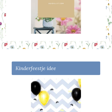
Kinderfeestje idee