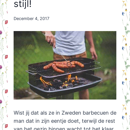
stijl!
By
December 4, 2017
Nicole
Orriëns
Wist jij dat als ze in Zweden barbecuen de
man dat in zijn eentje doet, terwijl de rest
van het gezin binnen wacht tot het klaar