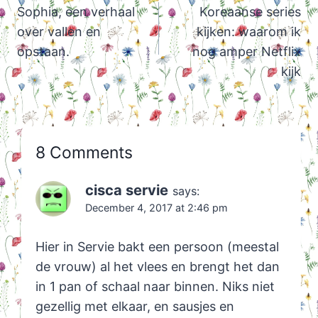
navigation
Sophia, een verhaal
Koreaanse series
over vallen en
kijken: waarom ik
opstaan.
nog amper Netflix
kijk
8 Comments
cisca servie
says:
December 4, 2017 at 2:46 pm
Hier in Servie bakt een persoon (meestal
de vrouw) al het vlees en brengt het dan
in 1 pan of schaal naar binnen. Niks niet
gezellig met elkaar, en sausjes en