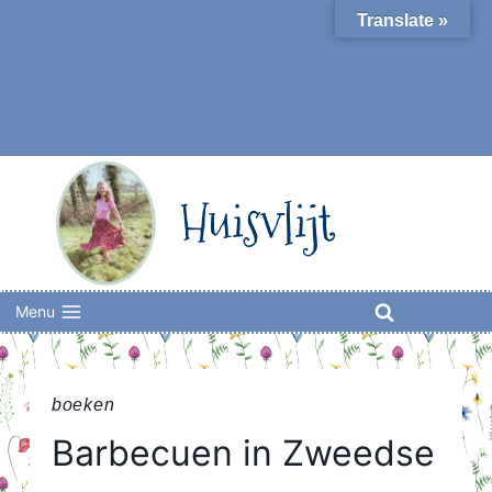
Skip
Translate »
to
content
Huisvlijt
Menu
boeken
Barbecuen in Zweedse