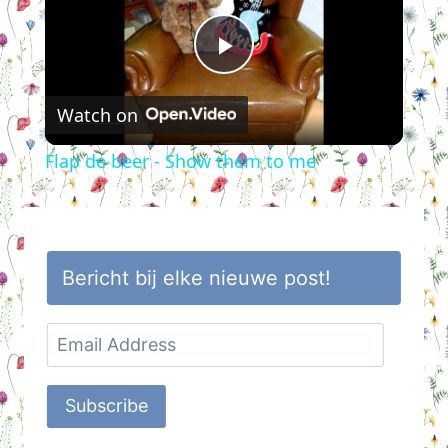
Play
Watch on
Video
Flap de beer - Show them to me
Bericht bij elke nieuwe post!
Email
Address
Subscribe