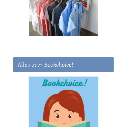
Alles over Bookchoice!