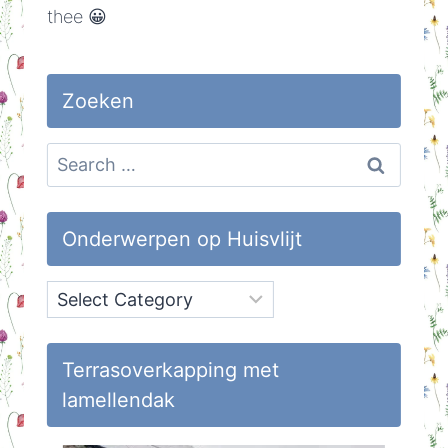
thee 😀
Zoeken
Search
for:
Onderwerpen op Huisvlijt
Onderwerpen
op
Huisvlijt
Terrasoverkapping met
lamellendak