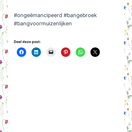
#ongeëmancipeerd #bangebroek
#bangvoormuizenlijken
Deel deze post: