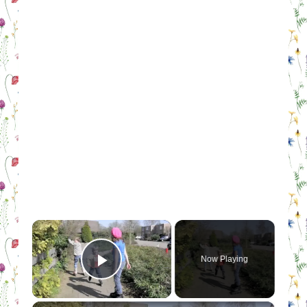
×
Now Playing
Play Video
×