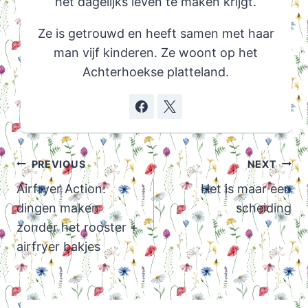
het dagelijks leven te maken krijgt.
Ze is getrouwd en heeft samen met haar
man vijf kinderen. Ze woont op het
Achterhoekse platteland.
Post
PREVIOUS
NEXT
navigation
Airfryer Action:
Het is maar een
dingen maken
scheiding
zonder het rooster +
airfryer bakjes