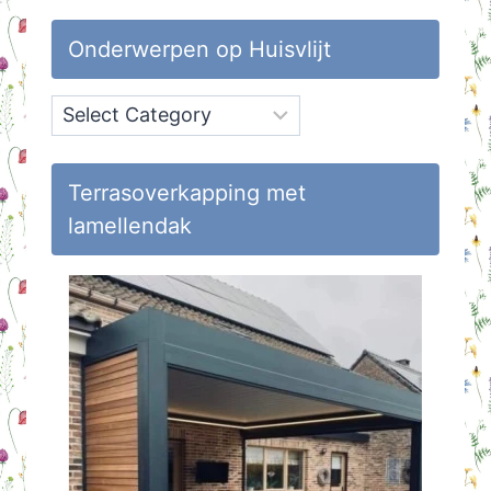
Onderwerpen op Huisvlijt
Onderwerpen
op
Huisvlijt
Terrasoverkapping met
lamellendak