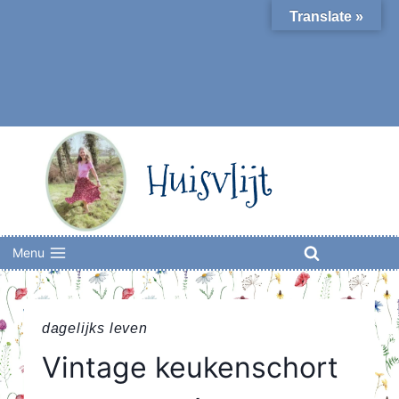
Skip
Translate »
to
content
Huisvlijt
Menu
dagelijks leven
Vintage keukenschort