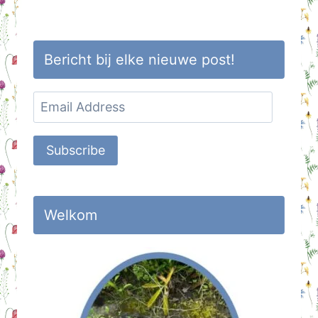
Bericht bij elke nieuwe post!
Email
Address
Subscribe
Welkom