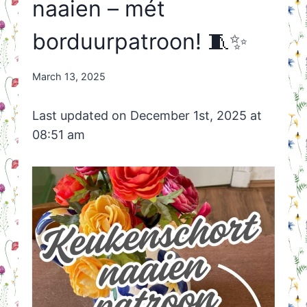
naaien – mét
borduurpatroon! 🧵✨
By
March 13, 2025
Nicole
Orriëns
Last updated on December 1st, 2025 at
08:51 am