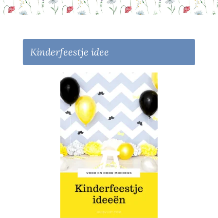
Kinderfeestje idee