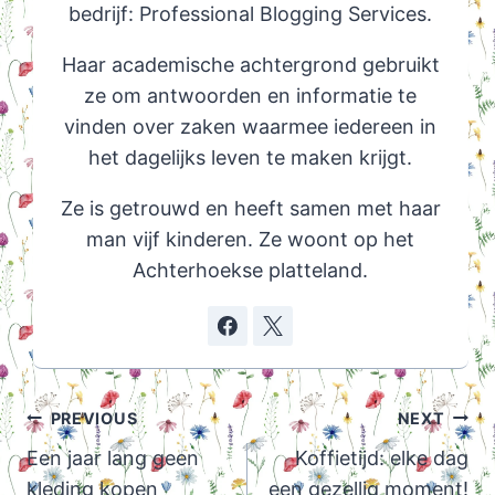
bedrijf: Professional Blogging Services.
Haar academische achtergrond gebruikt
ze om antwoorden en informatie te
vinden over zaken waarmee iedereen in
het dagelijks leven te maken krijgt.
Ze is getrouwd en heeft samen met haar
man vijf kinderen. Ze woont op het
Achterhoekse platteland.
Post
PREVIOUS
NEXT
navigation
Een jaar lang geen
Koffietijd: elke dag
kleding kopen
een gezellig moment!