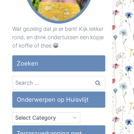
Wat gezellig dat je er bent! Kijk lekker
rond, en drink ondertussen een kopje
of koffie of thee 😀
Zoeken
Search
for:
Onderwerpen op Huisvlijt
Onderwerpen
op
Huisvlijt
Terrasoverkapping met