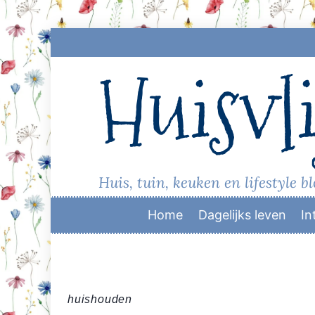
Skip
to
Huisvli
content
Huis, tuin, keuken en lifestyle b
Home
Dagelijks leven
In
huishouden