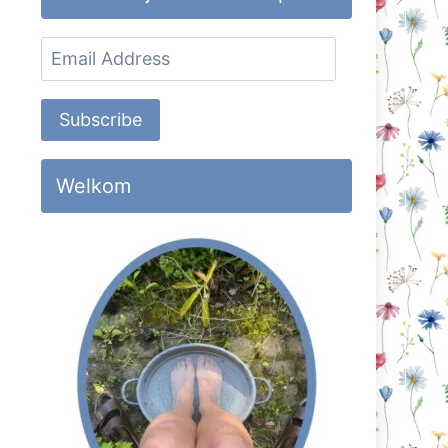
Email
Address
Subscribe
Welkom