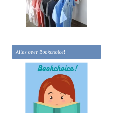
Alles over Bookchoice!