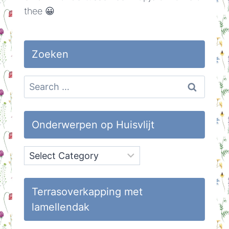
thee 😀
Zoeken
Search
for:
Onderwerpen op Huisvlijt
Onderwerpen
op
Huisvlijt
Terrasoverkapping met
lamellendak