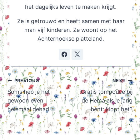
het dagelijks leven te maken krijgt.
Ze is getrouwd en heeft samen met haar
man vijf kinderen. Ze woont op het
Achterhoekse platteland.
Post
PREVIOUS
NEXT
navigation
Soms heb je het
Gratis tompouce bij
gewoon even
de Hema als je jarig
helemaal gehad.
bent: klopt het?