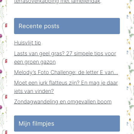
terrasoverkapping met lamellendak
.
Recente posts
Huisvlijt tip
Lasts van geel gras? 27 simpele tips voor
een groen gazon
Melody’s Foto Challenge: de letter E van…
Moet een jurk flatteus zijn? En mag je daar
iets van vinden?
Zondagwandeling en omgevallen boom
Mijn filmpjes