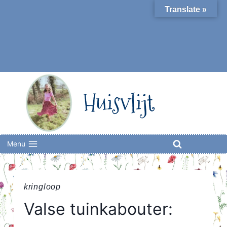
Skip
Translate »
to
content
Huisvlijt
Menu
kringloop
Valse tuinkabouter: