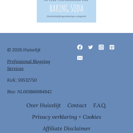
© 2026 Huisvlijt
Professional Blogging
Services
KvK: 59532750
Btw: NL001866984B42
Over Huisvlijt
Contact
F.A.Q.
Privacy verklaring + Cookies
Affiliate Disclaimer