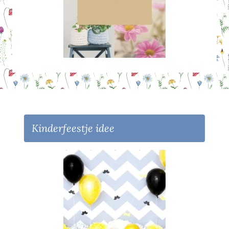
Kinderfeestje idee