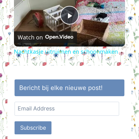
Play
Watch on
Video
Nachtkasje uitruimen en schoonmaken
Bericht bij elke nieuwe post!
Email
Address
Subscribe