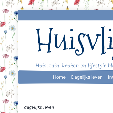
Skip
to
Huisvli
content
Huis, tuin, keuken en lifestyle b
Home
Dagelijks leven
In
dagelijks leven