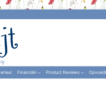
jt
log
terieur
Financiën
Product Reviews
Opvoed