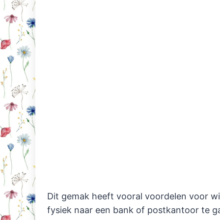
Dit gemak heeft vooral voordelen voor wie
fysiek naar een bank of postkantoor te g