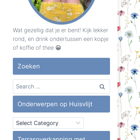
Wat gezellig dat je er bent! Kijk lekker
rond, en drink ondertussen een kopje
of koffie of thee 😀
Zoeken
Search
for:
Onderwerpen op Huisvlijt
Onderwerpen
op
Huisvlijt
Terrasoverkapping met