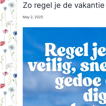
Zo regel je de vakanti
By
May 2, 2025
Nicole
Orriëns