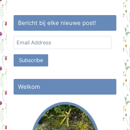
Bericht bij elke nieuwe post!
Email
Address
Subscribe
Welkom