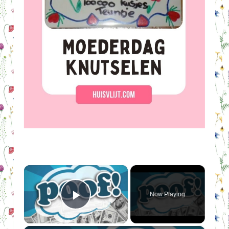
×
Now Playing
Play Video