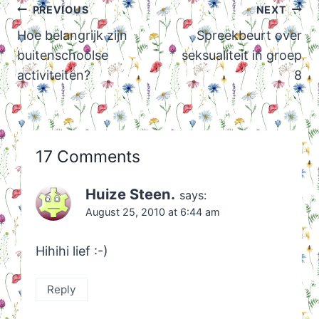
Post
PREVIOUS
NEXT
navigation
Hoe belangrijk zijn
Spreekbeurt over
buitenschoolse
seksualiteit in groep
activiteiten?
8
17 Comments
Huize Steen.
says:
August 25, 2010 at 6:44 am
Hihihi lief :-)
Reply