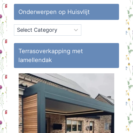
Onderwerpen op Huisvlijt
Onderwerpen
op
Huisvlijt
Terrasoverkapping met
lamellendak