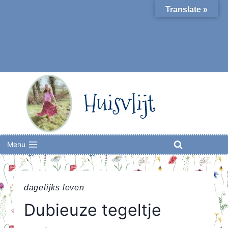
Skip
Translate »
to
content
Huisvlijt
Menu
dagelijks leven
Dubieuze tegeltje