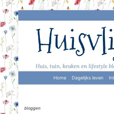
Skip
to
Huisvli
content
Huis, tuin, keuken en lifestyle b
Home
Dagelijks leven
In
bloggen