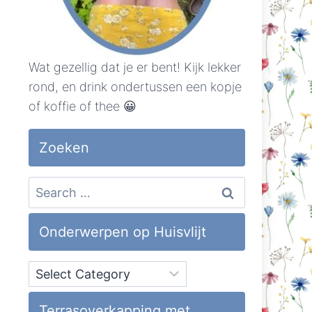
Wat gezellig dat je er bent! Kijk lekker
rond, en drink ondertussen een kopje
of koffie of thee 😀
Zoeken
Search
for:
Onderwerpen op Huisvlijt
Onderwerpen
op
Huisvlijt
Terrasoverkapping met