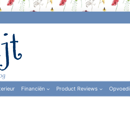
jt
log
terieur
Financiën
Product Reviews
Opvoed