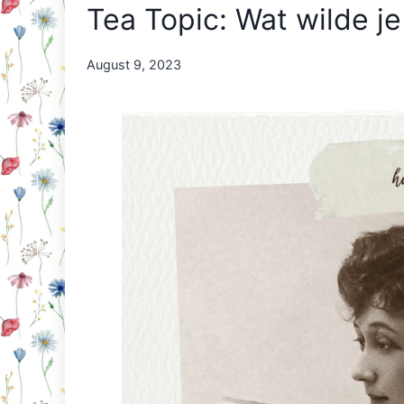
Tea Topic: Wat wilde je
By
August 9, 2023
Nicole
Orriëns