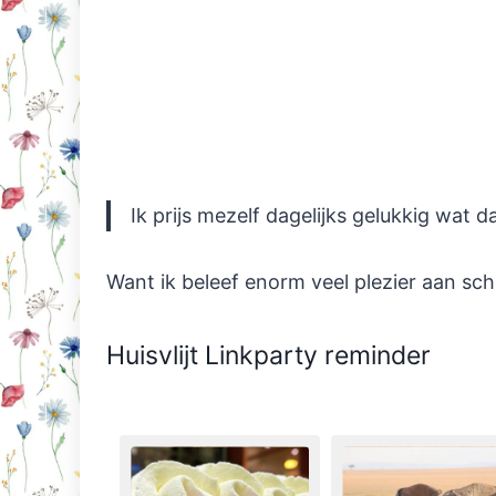
Ik prijs mezelf dagelijks gelukkig wat da
Want ik beleef enorm veel plezier aan sch
Huisvlijt Linkparty reminder