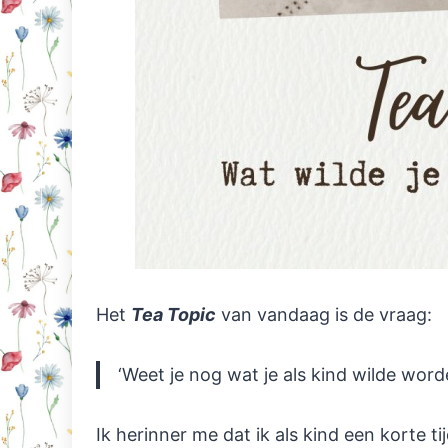
Het
Tea Topic
van vandaag is de vraag:
‘Weet je nog wat je als kind wilde word
Ik herinner me dat ik als kind een korte t