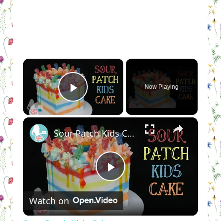
×
Now Playing
Play Video
×
Sour Patch Kids Cake
Play
Watch on
Video