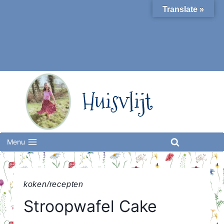
Skip
Translate »
to
content
Huisvlijt
Menu
koken/recepten
Stroopwafel Cake