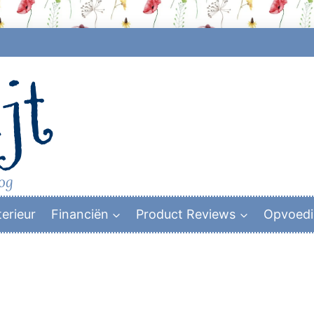
jt
log
terieur
Financiën
Product Reviews
Opvoed