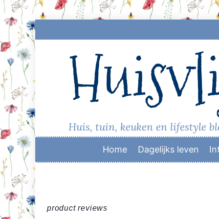
Skip
to
Huisvli
content
Huis, tuin, keuken en lifestyle b
Home
Dagelijks leven
In
product reviews