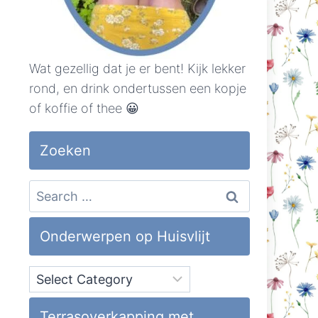
Wat gezellig dat je er bent! Kijk lekker
rond, en drink ondertussen een kopje
of koffie of thee 😀
Zoeken
Search
for:
Onderwerpen op Huisvlijt
Onderwerpen
op
Huisvlijt
Terrasoverkapping met