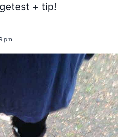
etest + tip!
19 pm