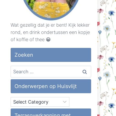
Wat gezellig dat je er bent! Kijk lekker
rond, en drink ondertussen een kopje
of koffie of thee 😀
Zoeken
Search
for:
Onderwerpen op Huisvlijt
Onderwerpen
op
Huisvlijt
Terrasoverkapping met