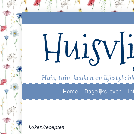
Skip
to
Huisvli
content
Huis, tuin, keuken en lifestyle b
Home
Dagelijks leven
In
koken/recepten