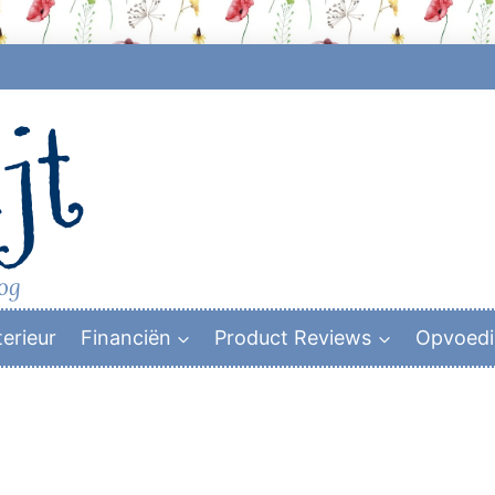
jt
log
terieur
Financiën
Product Reviews
Opvoed