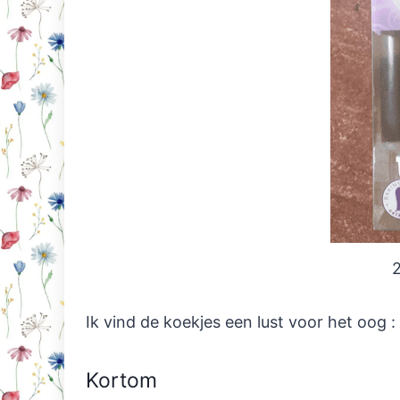
2
Ik vind de koekjes een lust voor het oog : 
Kortom