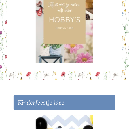
Kinderfeestje idee