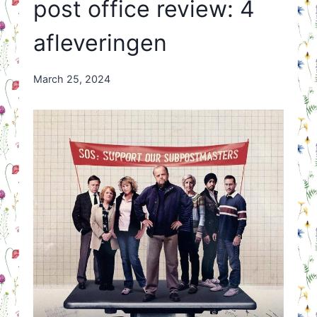
post office review: 4
afleveringen
By
March 25, 2024
Nicole
Orriëns