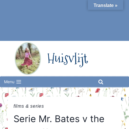
Skip
Translate »
to
content
Huisvlijt
Menu
films & series
Serie Mr. Bates v the