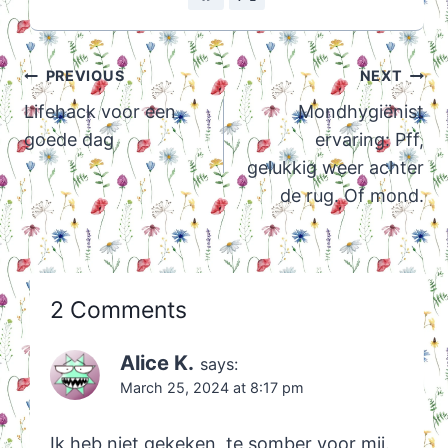
Post
PREVIOUS
NEXT
navigation
Lifehack voor een
Mondhygiënist
goede dag
ervaring: Pff,
gelukkig weer achter
de rug. Of mond.
2 Comments
Alice K.
says:
March 25, 2024 at 8:17 pm
Ik heb niet gekeken, te somber voor mij.