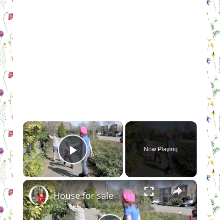
×
Now Playing
Play Video
×
House for sale