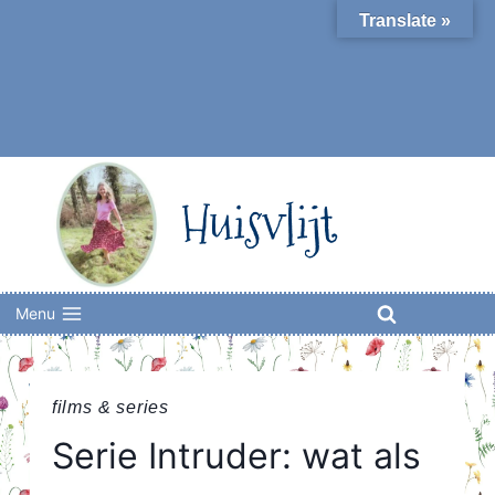
Skip
Translate »
to
content
Huisvlijt
Menu
films & series
Serie Intruder: wat als