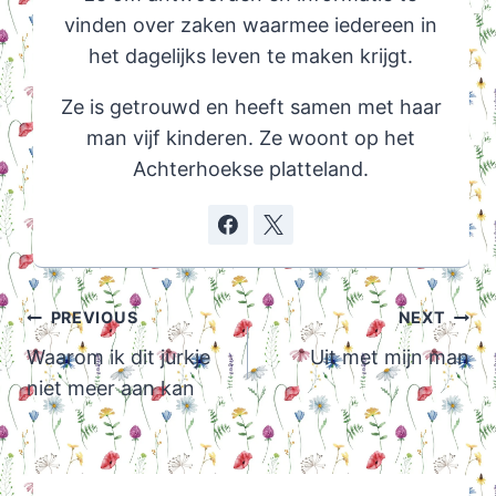
vinden over zaken waarmee iedereen in
het dagelijks leven te maken krijgt.
Ze is getrouwd en heeft samen met haar
man vijf kinderen. Ze woont op het
Achterhoekse platteland.
Post
PREVIOUS
NEXT
navigation
Waarom ik dit jurkje
Uit met mijn man
niet meer aan kan