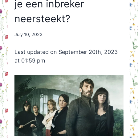
je een inbreker
neersteekt?
By
July 10, 2023
Nicole
Orriëns
Last updated on September 20th, 2023
at 01:59 pm