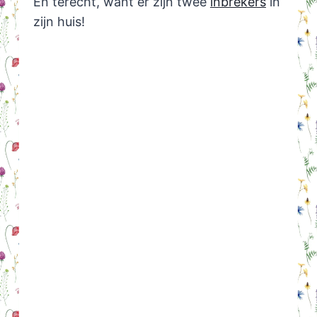
En terecht, want er zijn twee
inbrekers
in
zijn huis!