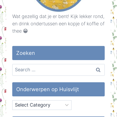
Wat gezellig dat je er bent! Kijk lekker rond,
en drink ondertussen een kopje of koffie of
thee 😀
Zoeken
Search
for:
Onderwerpen op Huisvlijt
Onderwerpen
op