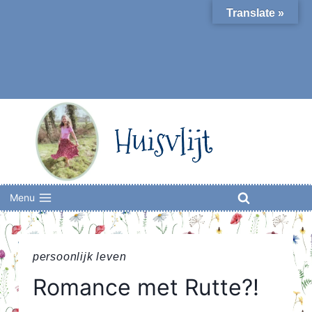
Skip
Translate »
to
content
Huisvlijt
Menu
persoonlijk leven
Romance met Rutte?!