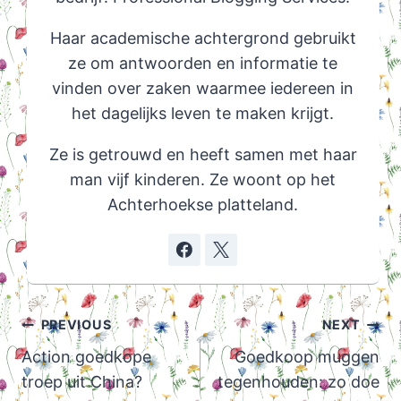
Haar academische achtergrond gebruikt
ze om antwoorden en informatie te
vinden over zaken waarmee iedereen in
het dagelijks leven te maken krijgt.
Ze is getrouwd en heeft samen met haar
man vijf kinderen. Ze woont op het
Achterhoekse platteland.
Post
PREVIOUS
NEXT
navigation
Action goedkope
Goedkoop muggen
troep uit China?
tegenhouden: zo doe