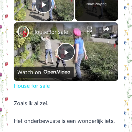
Now Playing
Play Video
×
House for sale
Play
Watch on
Video
House for sale
Zoals ik al zei.
Het onderbewuste is een wonderlijk iets.