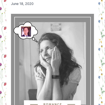
By
June 18, 2020
Nicole
Orriëns