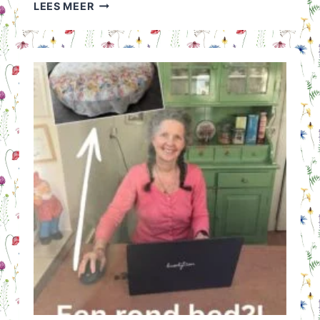
TROPISCH
LEES MEER
WARM
VANDAAG:
WAT
DOET
DE
HITTE
MET
JOU?