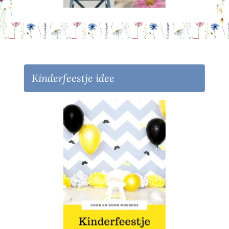
Kinderfeestje idee