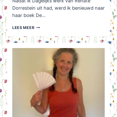
Nadat ik Dagelijks werk van Renate
Dorrestein uit had, werd ik benieuwd naar
haar boek De…
DE
LEES MEER
BLOKKADE
VAN
RENATE
DORRESTEIN
–
WRITER’S
BLOCK!