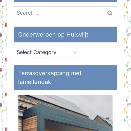
Search
for:
Onderwerpen op Huisvlijt
Onderwerpen
op
Huisvlijt
Terrasoverkapping met
lamellendak