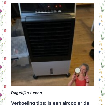
WAAROM
IK
MOEST
LACHEN
Dagelijks Leven
Verkoeling tips: Is een aircooler de