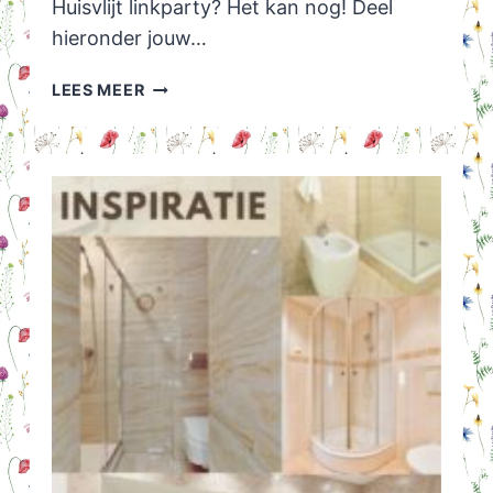
Huisvlijt linkparty? Het kan nog! Deel
hieronder jouw…
HUISVLIJT
LEES MEER
LINKPARTY
TIP