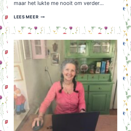
maar het lukte me nooit om verder…
SERIE
LEES MEER
THE
LEFTOVERS:
WAT
ALS
MENSEN
INEENS
VERDWIJNEN?!