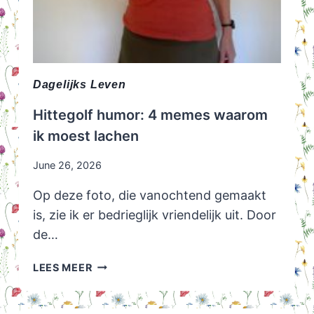
Dagelijks Leven
Hittegolf humor: 4 memes waarom
ik moest lachen
June 26, 2026
Op deze foto, die vanochtend gemaakt
is, zie ik er bedrieglijk vriendelijk uit. Door
de…
HITTEGOLF
LEES MEER
HUMOR:
4
MEMES