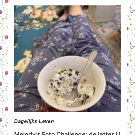
TREND
WAAROM
NEUTRALE
KLEUREN
NIET
SAAI
HOEVEN
TE
ZIJN
Dagelijks Leven
Melody’s Foto Challenge: de letter IJ