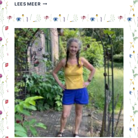
PENSIOEN
LEES MEER
GEVAAR:
KUN
JIJ
LATER
GOED
RONDKOMEN?