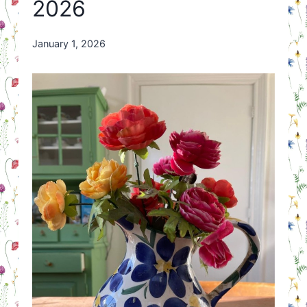
2026
By
January 1, 2026
Nicole
Orriëns