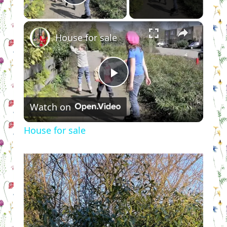
Play Video
×
House for sale
Play
Watch on
Video
House for sale