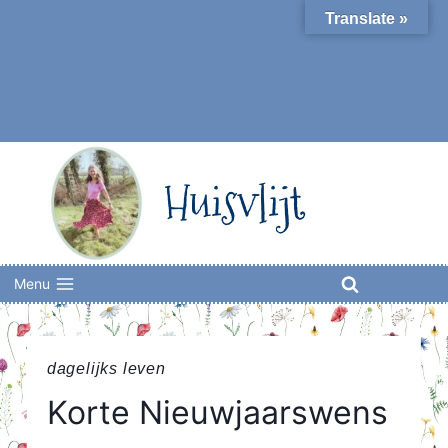
Skip
Translate »
to
content
Huisvlijt
Menu
dagelijks leven
Korte Nieuwjaarswens