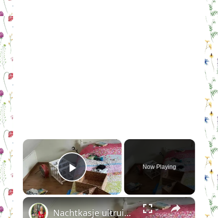
×
Now Playing
Play Video
×
Nachtkasje uitruimen en schoonmaken