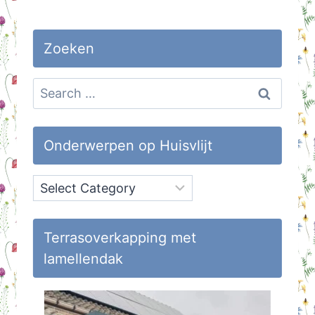
Zoeken
Search
for:
Onderwerpen op Huisvlijt
Onderwerpen
op
Huisvlijt
Terrasoverkapping met
lamellendak