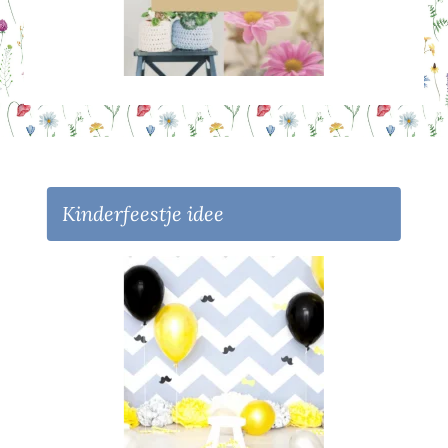
Kinderfeestje idee