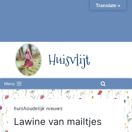
Skip
Translate »
to
content
Huisvlijt
Menu
huishoudelijk nieuws
Lawine van mailtjes