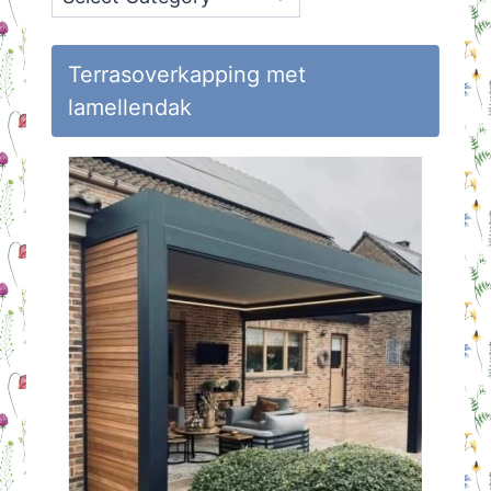
op
Huisvlijt
Terrasoverkapping met
lamellendak