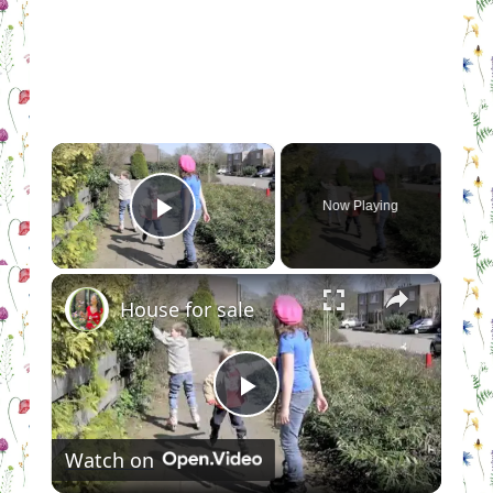
×
Now Playing
Play Video
×
House for sale
Play
Watch on
Video