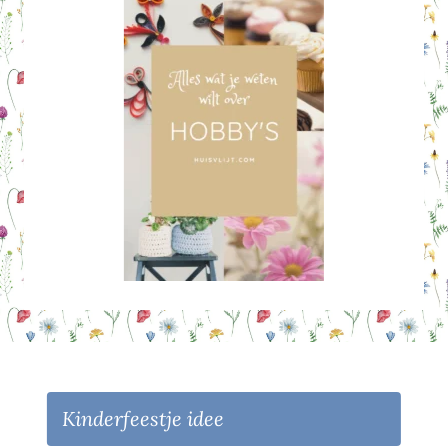
Kinderfeestje idee