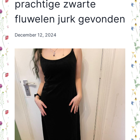
prachtige zwarte
fluwelen jurk gevonden
By
December 12, 2024
Nicole
Orriëns