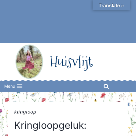
Skip
Translate »
to
content
Huisvlijt
Menu
kringloop
Kringloopgeluk: