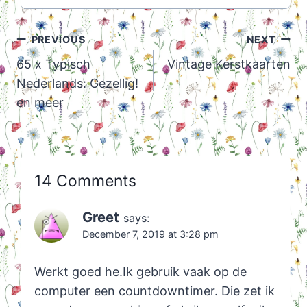
Post
PREVIOUS
NEXT
navigation
65 x Typisch
Vintage Kerstkaarten
Nederlands: Gezellig!
en meer
14 Comments
Greet
says:
December 7, 2019 at 3:28 pm
Werkt goed he.Ik gebruik vaak op de
computer een countdowntimer. Die zet ik