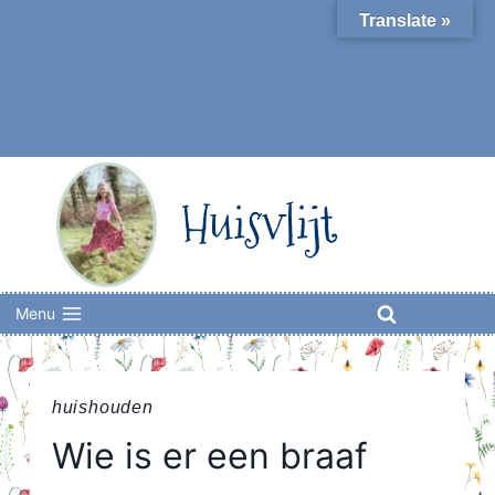
Skip
Translate »
to
content
Huisvlijt
Menu
huishouden
Wie is er een braaf