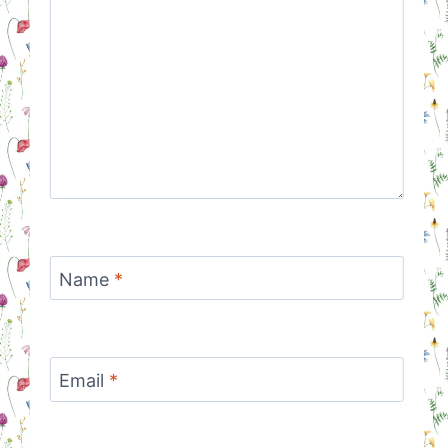
Name
*
Email
*