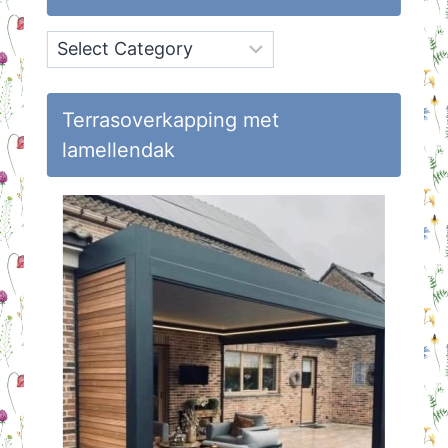
Onderwerpen
op
Huisvlijt
Terrasoverkapping met
lamellendak