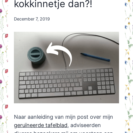
kokkinnetje dan?!
By
December 7, 2019
Nicole
Orriëns
Naar aanleiding van mijn post over mijn
geruïneerde tafelblad
, adviseerden