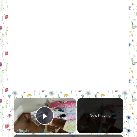
×
Now Playing
Play Video
×