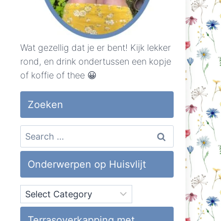
Wat gezellig dat je er bent! Kijk lekker
rond, en drink ondertussen een kopje
of koffie of thee 😀
Zoeken
Search
for:
Onderwerpen op Huisvlijt
Onderwerpen
op
Huisvlijt
Terrasoverkapping met