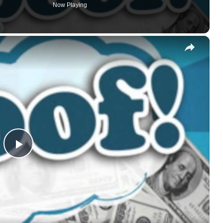
Now Playing
×
Play
Video