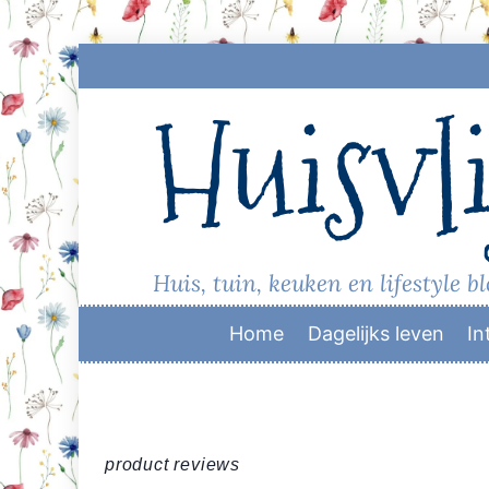
Skip
to
Huisvli
content
Huis, tuin, keuken en lifestyle b
Home
Dagelijks leven
In
product reviews