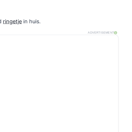
nd
ringetje
in huis.
ADVERTISEMENT