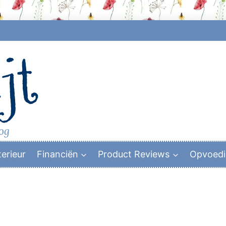
jt
log
terieur
Financiën
Product Reviews
Opvoed