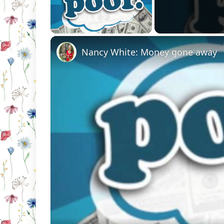
Unmute
Nancy White: Money gone away