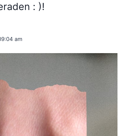
raden : )!
09:04 am