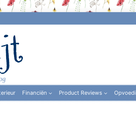
jt
log
terieur
Financiën
Product Reviews
Opvoed