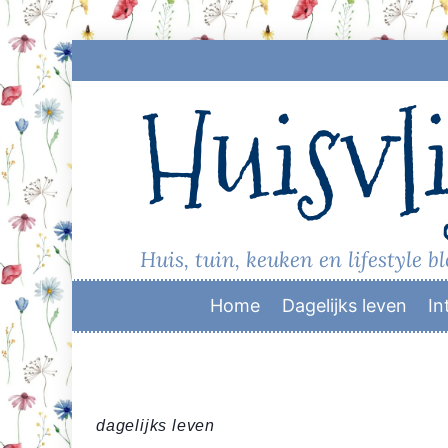
Skip
to
Huisvli
content
Huis, tuin, keuken en lifestyle b
Home
Dagelijks leven
In
dagelijks leven