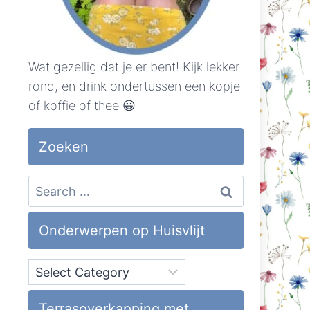
Wat gezellig dat je er bent! Kijk lekker
rond, en drink ondertussen een kopje
of koffie of thee 😀
Zoeken
Search
for:
Onderwerpen op Huisvlijt
Onderwerpen
op
Huisvlijt
Terrasoverkapping met