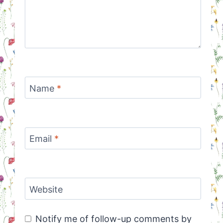
Name
*
Email
*
Website
Notify me of follow-up comments by