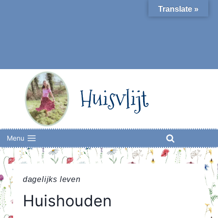
Skip
Translate »
to
content
Huisvlijt
Menu
dagelijks leven
Huishouden