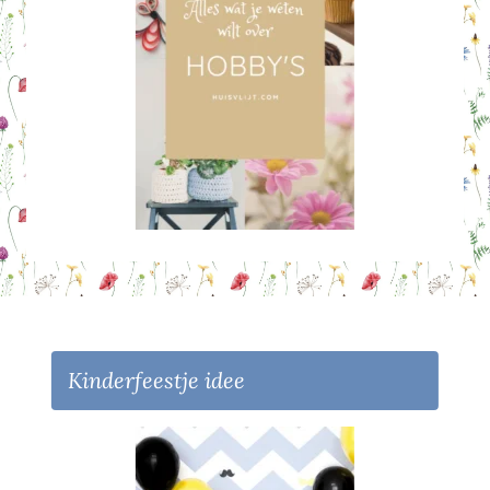
Kinderfeestje idee