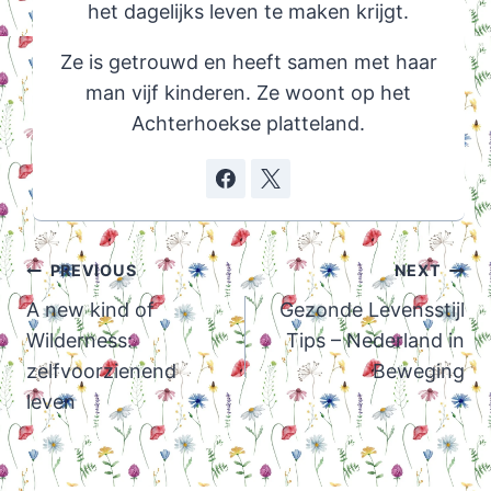
het dagelijks leven te maken krijgt.
Ze is getrouwd en heeft samen met haar
man vijf kinderen. Ze woont op het
Achterhoekse platteland.
Post
PREVIOUS
NEXT
navigation
A new kind of
Gezonde Levensstijl
Wilderness:
Tips – Nederland in
zelfvoorzienend
Beweging
leven