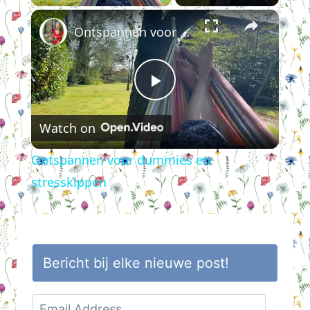
×
Play
Unmute
Fullscreen
Ontspannen voor dummies en stresskippen
Play
Watch on
Video
Ontspannen voor dummies en
stresskippen
Bericht bij elke nieuwe post!
Email