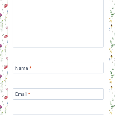
Name
*
Email
*