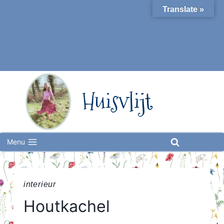
Skip
Translate »
to
content
Huisvlijt
Menu
interieur
Houtkachel