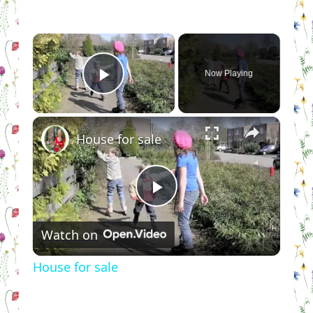
×
Now Playing
Play Video
×
House for sale
Play
Watch on
Video
House for sale