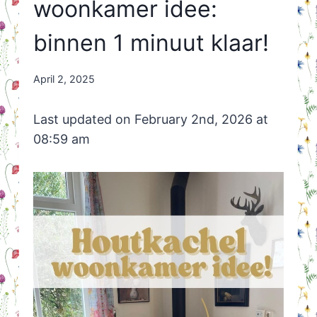
woonkamer idee:
binnen 1 minuut klaar!
By
April 2, 2025
Nicole
Orriëns
Last updated on February 2nd, 2026 at
08:59 am