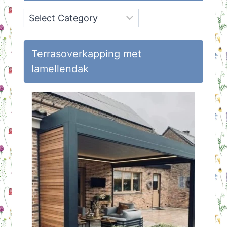
Onderwerpen
op
Huisvlijt
Terrasoverkapping met
lamellendak