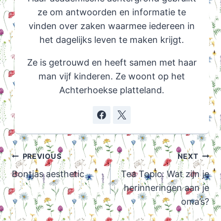
ze om antwoorden en informatie te
vinden over zaken waarmee iedereen in
het dagelijks leven te maken krijgt.
Ze is getrouwd en heeft samen met haar
man vijf kinderen. Ze woont op het
Achterhoekse platteland.
Post
PREVIOUS
NEXT
navigation
Bontjas aesthetic
Tea Topic: Wat zijn je
herinneringen aan je
oma’s?