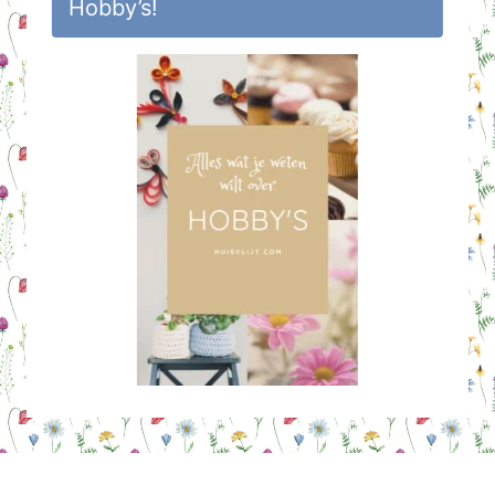
Hobby’s!