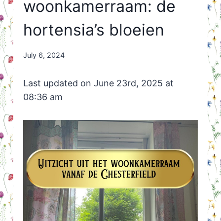
woonkamerraam: de
hortensia’s bloeien
By
July 6, 2024
Nicole
Orriëns
Last updated on June 23rd, 2025 at
08:36 am