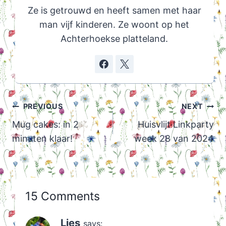
Ze is getrouwd en heeft samen met haar
man vijf kinderen. Ze woont op het
Achterhoekse platteland.
Post
PREVIOUS
NEXT
navigation
Mug cakes: in 2
Huisvlijt Linkparty
minuten klaar!
week 28 van 2024
15 Comments
Lies
says: