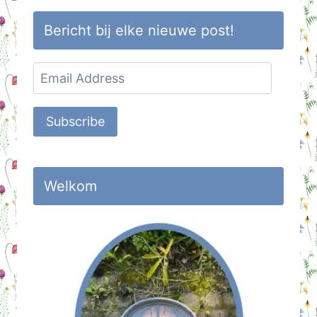
Bericht bij elke nieuwe post!
Email
Address
Subscribe
Welkom