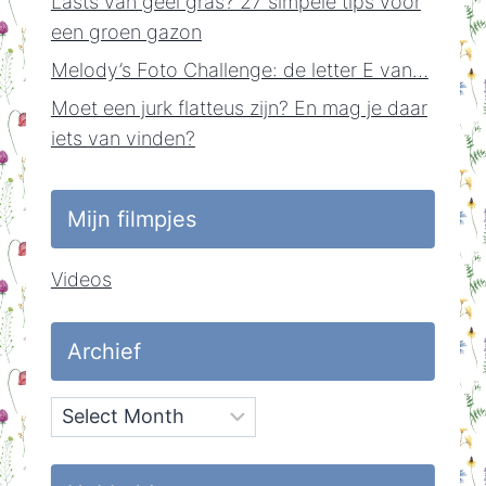
Lasts van geel gras? 27 simpele tips voor
een groen gazon
Melody’s Foto Challenge: de letter E van…
Moet een jurk flatteus zijn? En mag je daar
iets van vinden?
Mijn filmpjes
Videos
Archief
Archief