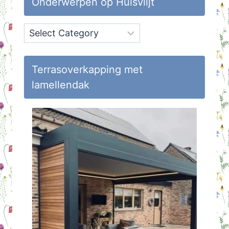
Onderwerpen op Huisvlijt
Onderwerpen
op
Huisvlijt
Terrasoverkapping met
lamellendak