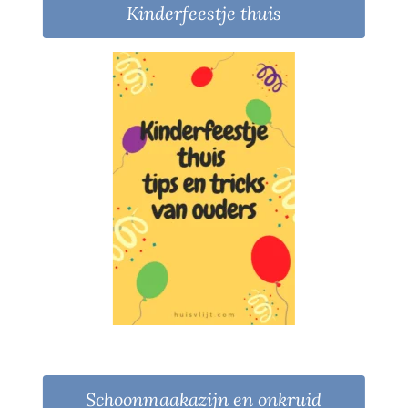
Kinderfeestje thuis
Schoonmaakazijn en onkruid