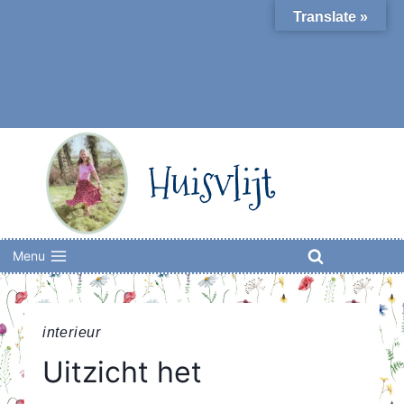
Skip
Translate »
to
content
Huisvlijt
Menu
interieur
Uitzicht het