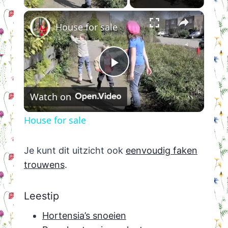
×
House for sale
Play
Watch on
Video
House for sale
Je kunt dit uitzicht ook
eenvoudig faken
trouwens
.
Leestip
Hortensia’s snoeien