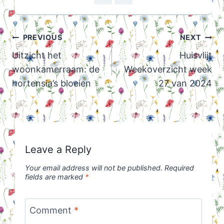
Post
PREVIOUS
NEXT
navigation
Uitzicht het
Huisvlijt
woonkamerraam: de
Weekoverzicht week
hortensia’s bloeien
27 van 2024
Leave a Reply
Your email address will not be published.
Required
fields are marked
*
Comment
*