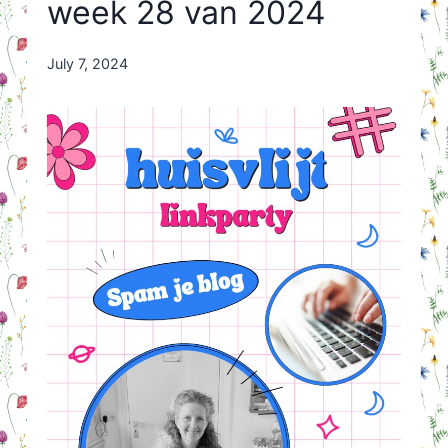
week 28 van 2024
By
July 7, 2024
Nicole
Orriëns