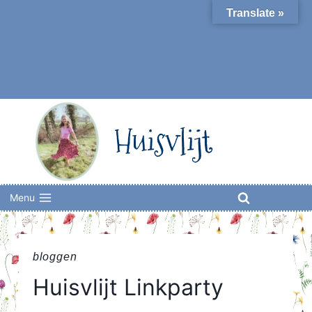
Skip
Translate »
to
content
Huisvlijt
Menu
bloggen
Huisvlijt Linkparty