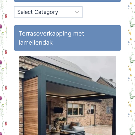
Onderwerpen
op
Huisvlijt
Terrasoverkapping met
lamellendak