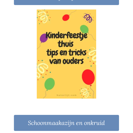
Schoonmaakazijn en onkruid