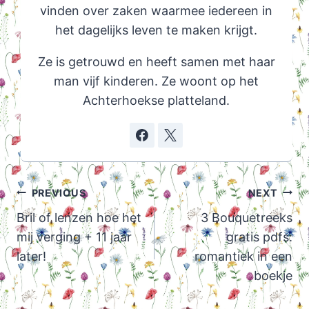
vinden over zaken waarmee iedereen in
het dagelijks leven te maken krijgt.
Ze is getrouwd en heeft samen met haar
man vijf kinderen. Ze woont op het
Achterhoekse platteland.
Post
PREVIOUS
NEXT
navigation
Bril of lenzen hoe het
3 Bouquetreeks
mij verging + 11 jaar
gratis pdfs:
later!
romantiek in een
boekje