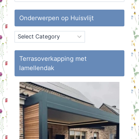
for:
Onderwerpen op Huisvlijt
Onderwerpen
op
Huisvlijt
Terrasoverkapping met
lamellendak