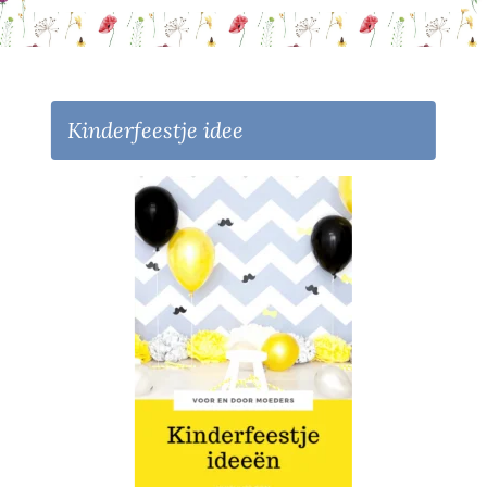
Kinderfeestje idee