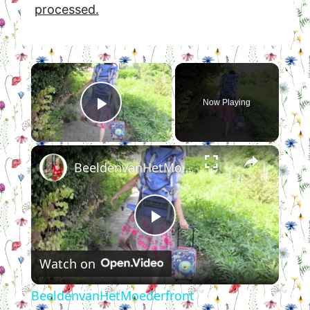
processed.
×
Now Playing
Play Video
×
BeeldenvanHetMoederfront
Play
Watch on
Video
BeeldenvanHetMoederfront