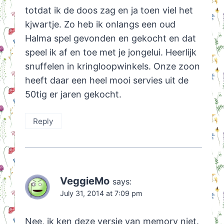
totdat ik de doos zag en ja toen viel het
kjwartje. Zo heb ik onlangs een oud
Halma spel gevonden en gekocht en dat
speel ik af en toe met je jongelui. Heerlijk
snuffelen in kringloopwinkels. Onze zoon
heeft daar een heel mooi servies uit de
50tig er jaren gekocht.
Reply
VeggieMo
says:
July 31, 2014 at 7:09 pm
Nee, ik ken deze versie van memory niet.