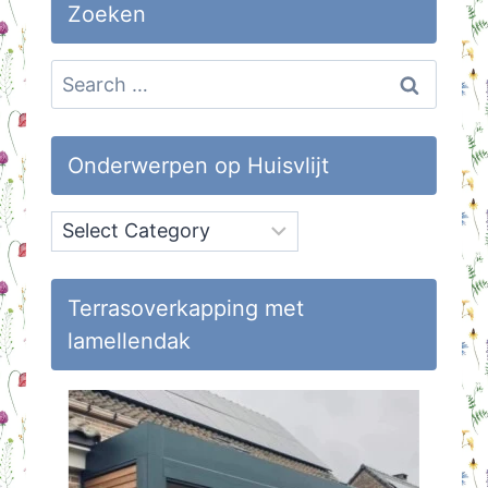
Zoeken
Search
for:
Onderwerpen op Huisvlijt
Onderwerpen
op
Huisvlijt
Terrasoverkapping met
lamellendak