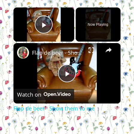
×
Now Playing
Play Video
×
Flap de beer - Show them to me
Play
Watch on
Video
Flap de beer - Show them to me