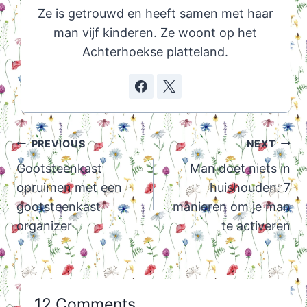
Ze is getrouwd en heeft samen met haar
man vijf kinderen. Ze woont op het
Achterhoekse platteland.
Post
PREVIOUS
NEXT
navigation
Gootsteenkast
Man doet niets in
opruimen met een
huishouden: 7
gootsteenkast
manieren om je man
organizer
te activeren
12 Comments