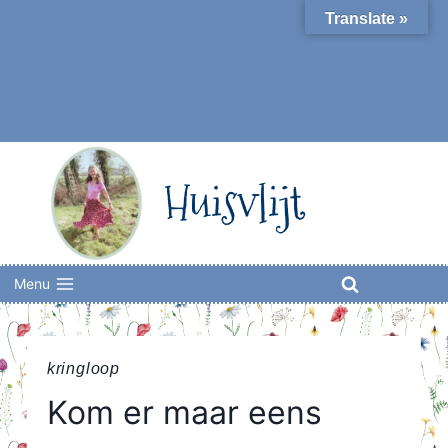
Skip
Translate »
to
content
Huisvlijt
Menu
kringloop
Kom er maar eens