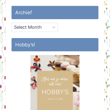
Archief
Archief
Hobby’s!