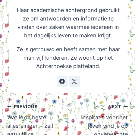
Haar academische achtergrond gebruikt
ze om antwoorden en informatie te
vinden over zaken waarmee iedereen in
het dagelijks leven te maken krijgt.
Ze is getrouwd en heeft samen met haar
man vijf kinderen. Ze woont op het
Achterhoekse platteland.
Post
PREVIOUS
NEXT
navigation
Wat is de beste
Inspiratie voor het
allesreiniger + zelf
leven vind je op
natuurlijke
onverwachte