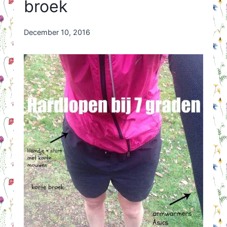
broek
By
December 10, 2016
Nicole
Orriëns