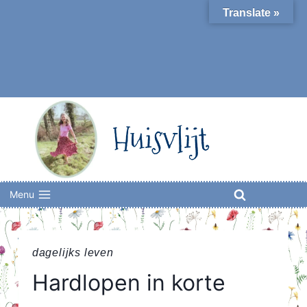
Skip
Translate »
to
content
Huisvlijt
Menu
dagelijks leven
Hardlopen in korte