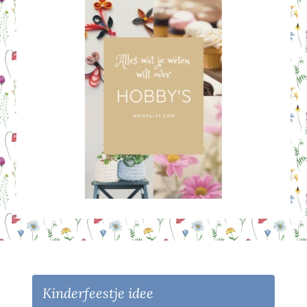
Kinderfeestje idee