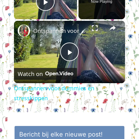
Now Playing
Play Video
×
Ontspannen voor dummies en stresskippen
Play
Watch on
Video
Ontspannen voor dummies en
stresskippen
Bericht bij elke nieuwe post!