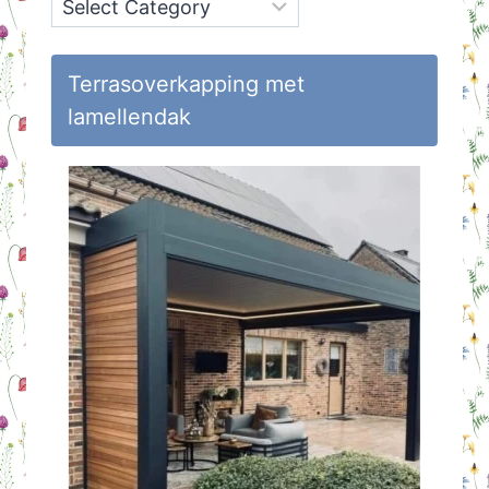
Onderwerpen
op
Huisvlijt
Terrasoverkapping met
lamellendak