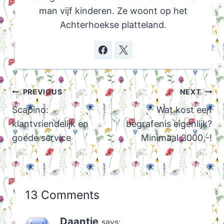
man vijf kinderen. Ze woont op het
Achterhoekse platteland.
Post
PREVIOUS
NEXT
navigation
Scapino:
Wat kost een
klantvriendelijk en
begrafenis eigenlijk?
goede service
Minimaal 3000,-!
13 Comments
Daantje
says: