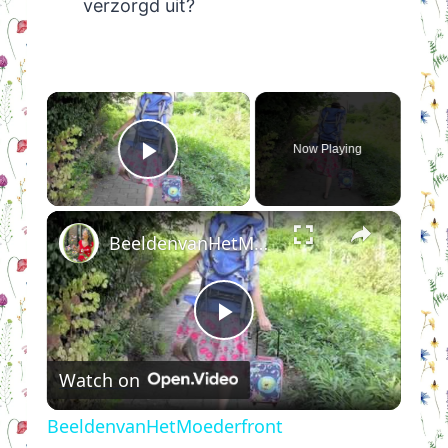
verzorgd uit?
×
Now Playing
Play Video
×
BeeldenvanHetMoederfront
Play
Watch on
Video
BeeldenvanHetMoederfront