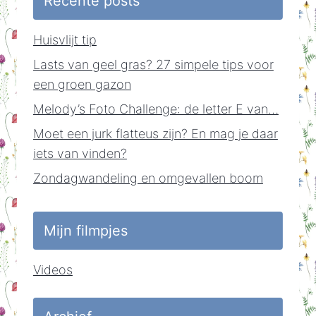
Recente posts
Huisvlijt tip
Lasts van geel gras? 27 simpele tips voor
een groen gazon
Melody’s Foto Challenge: de letter E van…
Moet een jurk flatteus zijn? En mag je daar
iets van vinden?
Zondagwandeling en omgevallen boom
Mijn filmpjes
Videos