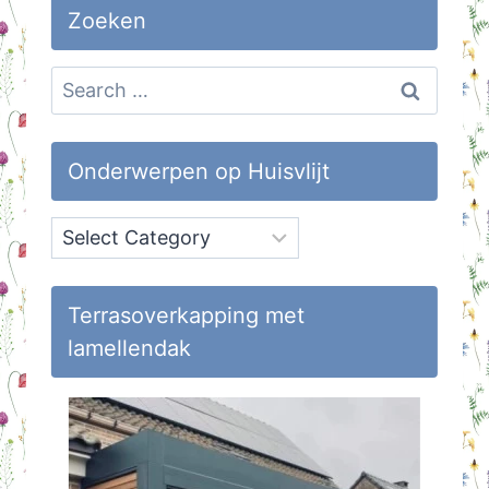
Zoeken
Search
for:
Onderwerpen op Huisvlijt
Onderwerpen
op
Huisvlijt
Terrasoverkapping met
lamellendak