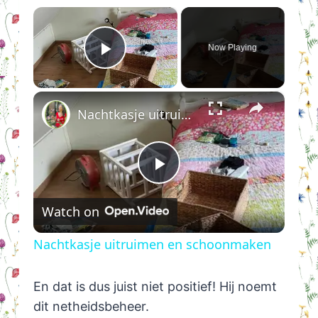
×
Now Playing
Play Video
×
Nachtkasje uitruimen en schoonmaken
Play
Watch on
Video
Nachtkasje uitruimen en schoonmaken
En dat is dus juist niet positief! Hij noemt
dit netheidsbeheer.