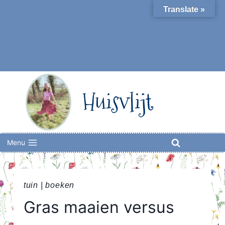
Skip
Translate »
to
content
Huisvlijt
Menu
tuin
|
boeken
Gras maaien versus