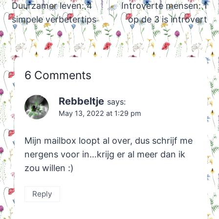
navigation
Duurzamer leven: 4
Introverte mensen: 1
simpele verbetertips
op de 3 is introvert
6 Comments
Rebbeltje
says:
May 13, 2022 at 1:29 pm
Mijn mailbox loopt al over, dus schrijf me
nergens voor in…krijg er al meer dan ik
zou willen :)
Reply