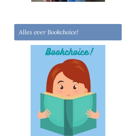
Alles over Bookchoice!