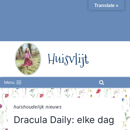
Skip
Translate »
to
content
Huisvlijt
Menu
huishoudelijk nieuws
Dracula Daily: elke dag