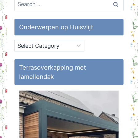
Search
for:
Onderwerpen op Huisvlijt
Onderwerpen
op
Huisvlijt
Terrasoverkapping met
lamellendak