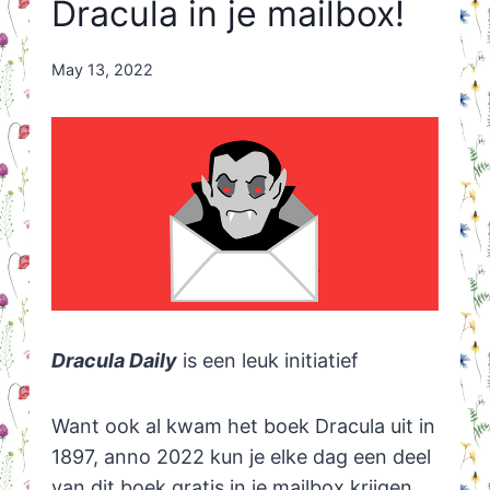
Dracula in je mailbox!
By
May 13, 2022
Nicole
Orriëns
Dracula Daily
is een leuk initiatief
Want ook al kwam het boek Dracula uit in
1897, anno 2022 kun je elke dag een deel
van dit boek gratis in je mailbox krijgen.