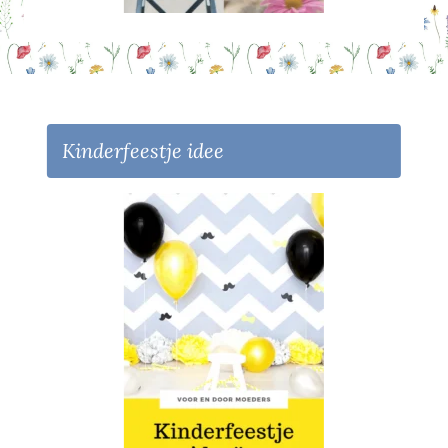
Kinderfeestje idee