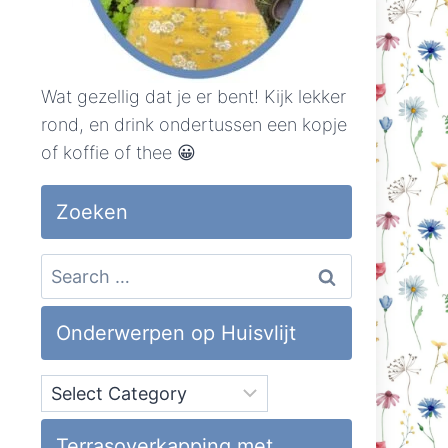
Wat gezellig dat je er bent! Kijk lekker
rond, en drink ondertussen een kopje
of koffie of thee 😀
Zoeken
Search
for:
Onderwerpen op Huisvlijt
Onderwerpen
op
Huisvlijt
Terrasoverkapping met