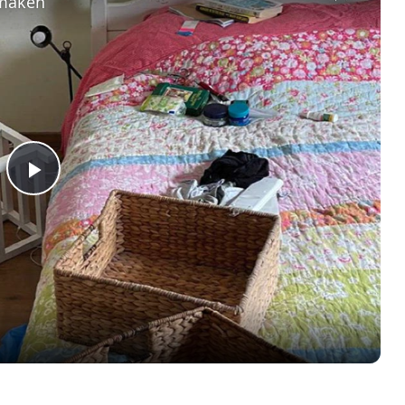
nmaken
Play
Video