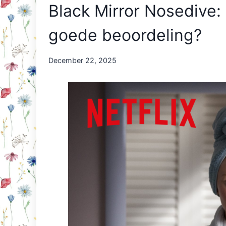
Black Mirror Nosedive:
goede beoordeling?
By
December 22, 2025
Nicole
Orriëns