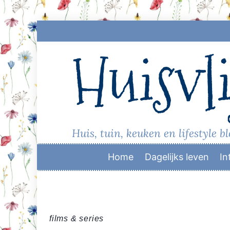
Skip
to
Huisvli
content
Huis, tuin, keuken en lifestyle b
Home
Dagelijks leven
In
films & series