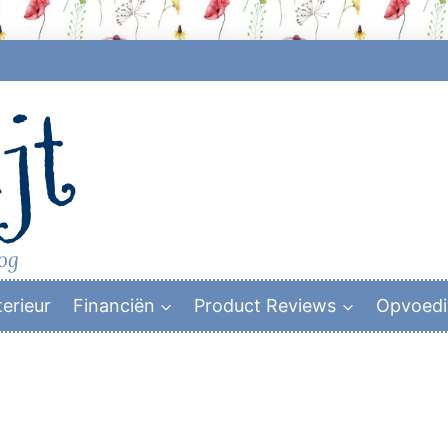
jt
log
terieur
Financiën
Product Reviews
Opvoed