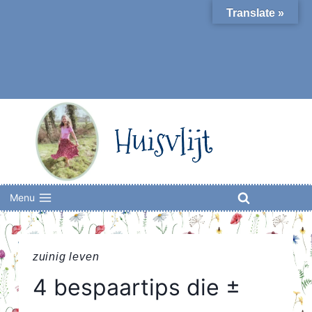
Skip
Translate »
to
content
Huisvlijt
Menu
zuinig leven
4 bespaartips die ±