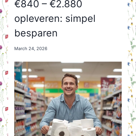
€840 – €2.880
opleveren: simpel
besparen
By
March 24, 2026
Nicole
Orriëns