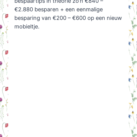
bespaartips in theorie zo’n €840 –
€2.880 besparen + een eenmalige
besparing van €200 – €600 op een nieuw
mobieltje.