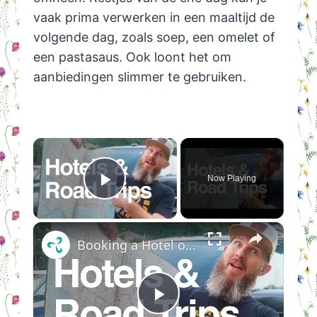
vaak prima verwerken in een maaltijd de
volgende dag, zoals soep, een omelet of
een pastasaus. Ook loont het om
aanbiedingen slimmer te gebruiken.
×
Now Playing
Play Video
×
Booking a Hotel on a Road Trip: What to Avoid, Tips & Tricks
Play