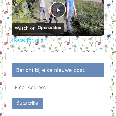
Play
Watch on
Video
House for sale
Bericht bij elke nieuwe post!
Email
Address
Subscribe