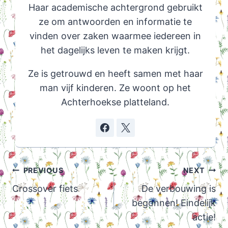
Haar academische achtergrond gebruikt
ze om antwoorden en informatie te
vinden over zaken waarmee iedereen in
het dagelijks leven te maken krijgt.
Ze is getrouwd en heeft samen met haar
man vijf kinderen. Ze woont op het
Achterhoekse platteland.
Post
PREVIOUS
NEXT
navigation
Crossover fiets
De verbouwing is
begonnen! Eindelijk
actie!