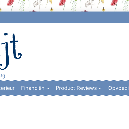
jt
log
terieur
Financiën
Product Reviews
Opvoed