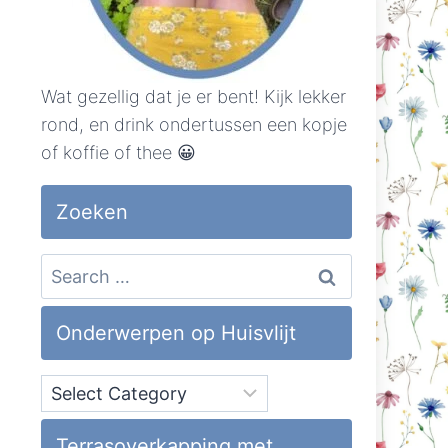
Wat gezellig dat je er bent! Kijk lekker
rond, en drink ondertussen een kopje
of koffie of thee 😀
Zoeken
Search
for:
Onderwerpen op Huisvlijt
Onderwerpen
op
Huisvlijt
Terrasoverkapping met