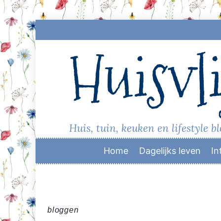
Skip
to
Huisvli
content
Huis, tuin, keuken en lifestyle b
Home
Dagelijks leven
In
bloggen