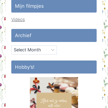
Mijn filmpjes
Videos
Archief
Archief
Hobby’s!