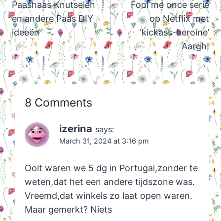
navigation
Paashaas Knutselen
Fool me once serie
en andere Paas DIY
op Netflix met
ideeën
‘kickass-heroine’
Aargh!
8 Comments
izerina
says:
March 31, 2024 at 3:16 pm
Ooit waren we 5 dg in Portugal,zonder te
weten,dat het een andere tijdszone was.
Vreemd,dat winkels zo laat open waren.
Maar gemerkt? Niets