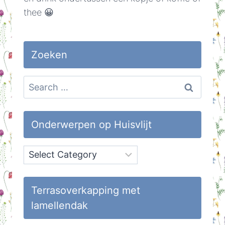
thee 😀
Zoeken
Search
for:
Onderwerpen op Huisvlijt
Onderwerpen
op
Huisvlijt
Terrasoverkapping met
lamellendak