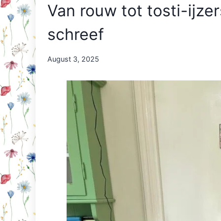
Van rouw tot tosti-ijze
schreef
By
August 3, 2025
Nicole
Orriëns