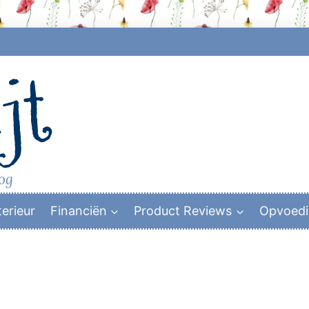
jt
log
terieur
Financiën
Product Reviews
Opvoed