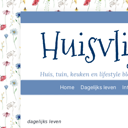
Skip
to
Huisvli
content
Huis, tuin, keuken en lifestyle b
Home
Dagelijks leven
In
dagelijks leven