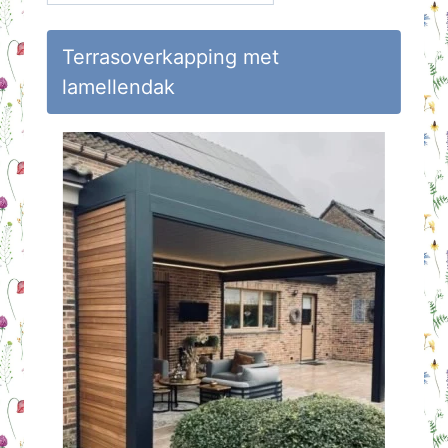
op
Huisvlijt
Terrasoverkapping met
lamellendak