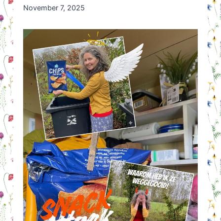
By
November 7, 2025
Nicole
Orriëns