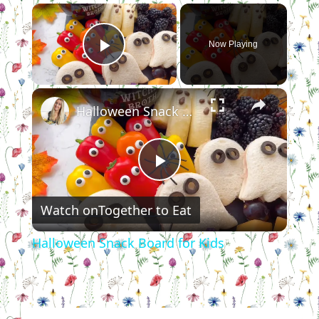
×
Now Playing
Play Video
×
Halloween Snack Board for Kids
Play
Watch on
Together to Eat
Video
Halloween Snack Board for Kids