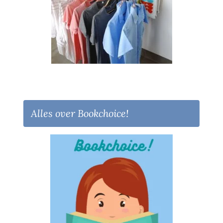
Alles over Bookchoice!