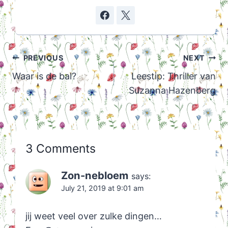
Post
PREVIOUS
NEXT
navigation
Waar is de bal?
Leestip: Thriller van
Suzanna Hazenberg
3 Comments
Zon-nebloem
says:
July 21, 2019 at 9:01 am
jij weet veel over zulke dingen…