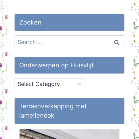
Zoeken
Search
for:
Onderwerpen op Huisvlijt
Onderwerpen
op
Huisvlijt
Terrasoverkapping met
lamellendak