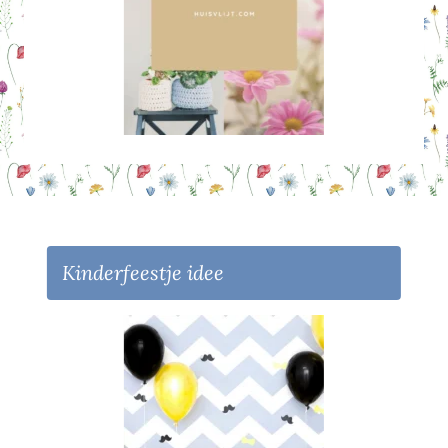
Kinderfeestje idee