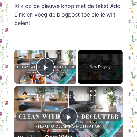
Klik op de blauwe knop met de tekst Add
Link en voeg de blogpost toe die je wilt
delen!
×
Now Playing
Play Video
×
Clean With Me and Declutter: Relaxing Cleaning Motivation to Start The Week Off Right!
Play