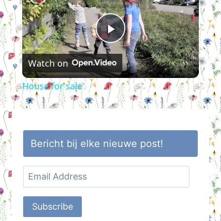
Play
Watch on
Video
House for sale
Bericht bij elke nieuwe post!
Email
Address
Subscribe