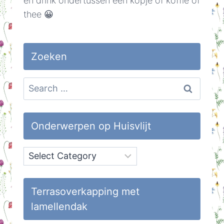
en drink ondertussen een kopje of koffie of
thee 😀
Zoeken
Search
for:
Onderwerpen op Huisvlijt
Onderwerpen
op
Huisvlijt
Terrasoverkapping met
lamellendak