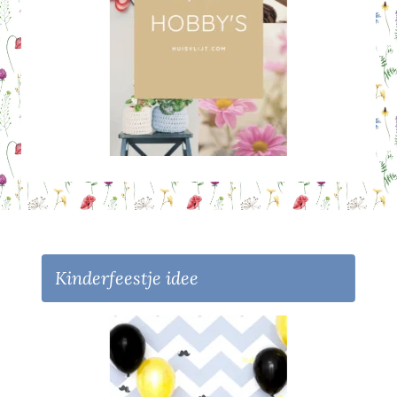
Kinderfeestje idee