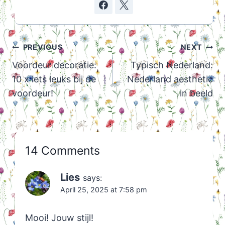
Post
PREVIOUS
NEXT
navigation
Voordeur decoratie:
Typisch Nederland:
10 x iets leuks bij de
Nederland aesthetic
voordeur!
in beeld
14 Comments
Lies
says:
April 25, 2025 at 7:58 pm
Mooi! Jouw stijl!