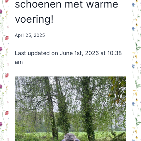
schoenen met warme
voering!
By
April 25, 2025
Nicole
Orriëns
Last updated on June 1st, 2026 at 10:38
am