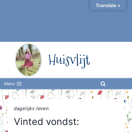
Skip
Translate »
to
content
Huisvlijt
Menu
dagelijks leven
Vinted vondst: