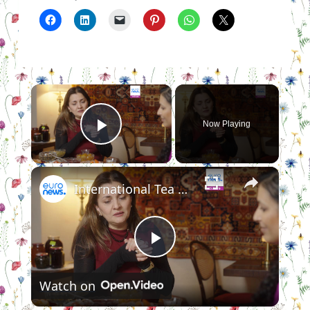
×
Now Playing
Play Video
×
International Tea Day: Jamming it up with Azerbaijan’s enduring tea ritual
Play
Watch on
Video