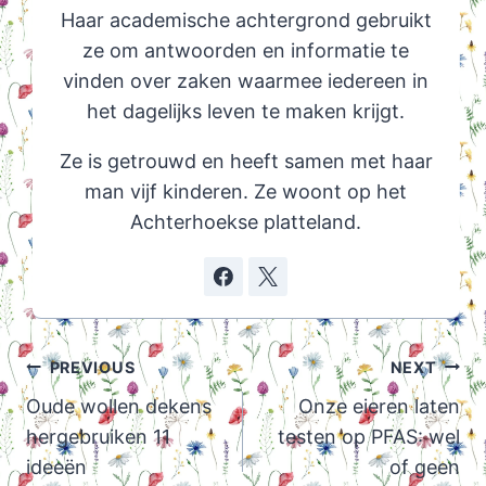
Haar academische achtergrond gebruikt
ze om antwoorden en informatie te
vinden over zaken waarmee iedereen in
het dagelijks leven te maken krijgt.
Ze is getrouwd en heeft samen met haar
man vijf kinderen. Ze woont op het
Achterhoekse platteland.
Post
PREVIOUS
NEXT
navigation
Oude wollen dekens
Onze eieren laten
hergebruiken 11
testen op PFAS: wel
ideeën
of geen