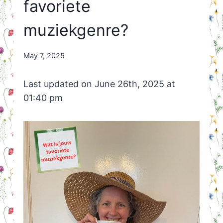
favoriete
muziekgenre?
By
May 7, 2025
Nicole
Orriëns
Last updated on June 26th, 2025 at
01:40 pm