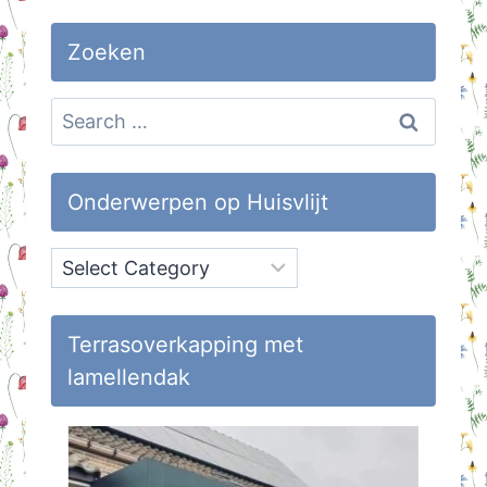
Zoeken
Search
for:
Onderwerpen op Huisvlijt
Onderwerpen
op
Huisvlijt
Terrasoverkapping met
lamellendak