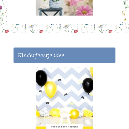
Kinderfeestje idee