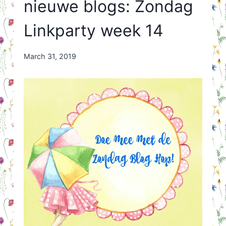
nieuwe blogs: Zondag
Linkparty week 14
By
March 31, 2019
Nicole
Orriëns