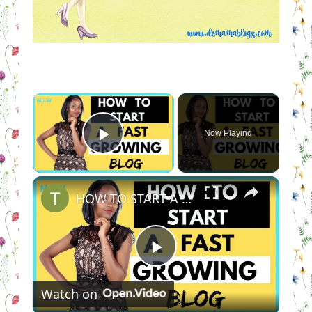
×
Now Playing
Play Video
×
HOW TO START A FAST GROWING BLOG IN 2019 *NO BS Strategies to a successful blog
Play
Watch on
Video