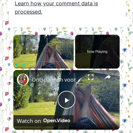
Learn how your comment data is
processed.
×
Now Playing
×
Play
Unmute
Fullscreen
Ontspannen voor dummies en stresskippen
Play
Watch on
Video