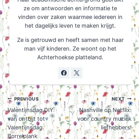
ze om antwoorden en informatie te
vinden over zaken waarmee iedereen in
het dagelijks leven te maken krijgt.
Ze is getrouwd en heeft samen met haar
man vijf kinderen. Ze woont op het
Achterhoekse platteland.
Post
PREVIOUS
NEXT
navigation
Valentijnsdag DIY:
Nashville op Netflix:
van ontbijt tot
voor country muziek
Valentijnsdag
liefhebbers!
Borrelplank