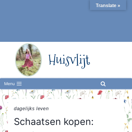
Skip
Translate »
to
content
Huisvlijt
Menu
dagelijks leven
Schaatsen kopen: